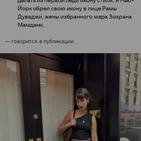
делать из первой леди икону стиля, и Нью-
Йорк обрел свою икону в лице Рамы
Дуваджи, жены избранного мэра Зохрана
Мамдани,
— говорится в публикации.