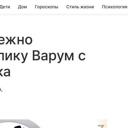
 Дети
Дом
Гороскопы
Стиль жизни
Психология
нежно
лику Варум с
ка
.