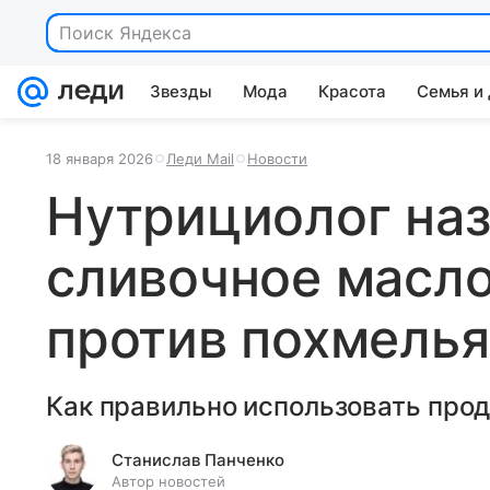
Поиск Яндекса
Звезды
Мода
Красота
Семья и
18 января 2026
Леди Mail
Новости
Нутрициолог на
сливочное масл
против похмелья
Как правильно использовать прод
Станислав Панченко
Автор новостей