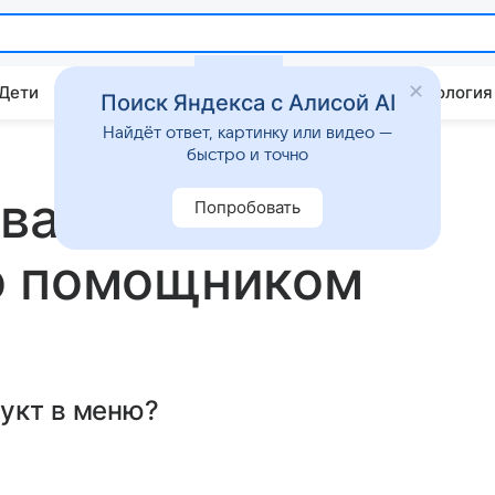
 Дети
Дом
Гороскопы
Стиль жизни
Психология
Поиск Яндекса с Алисой AI
Найдёт ответ, картинку или видео —
быстро и точно
звала
Попробовать
о помощником
укт в меню?