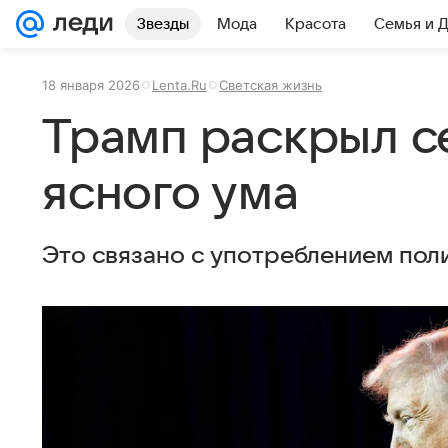
Звезды
Мода
Красота
Семья и 
18 января 2026
Lenta.Ru
Светская жизнь
Трамп раскрыл с
ясного ума
Это связано с употреблением пол