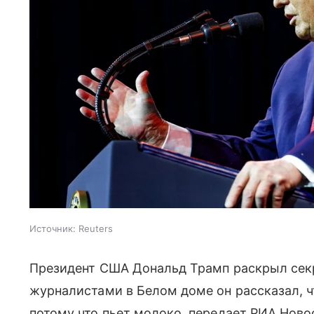
Источник:
Reuters
Президент США Дональд Трамп раскрыл секре
журналистами в Белом доме он рассказал, ч
потому что пьет молоко, передает РИА Ново