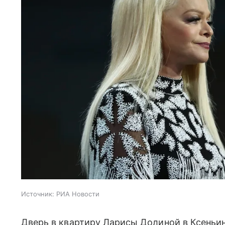
Источник:
РИА Новости
Дверь в квартиру Ларисы Долиной в Ксеньи