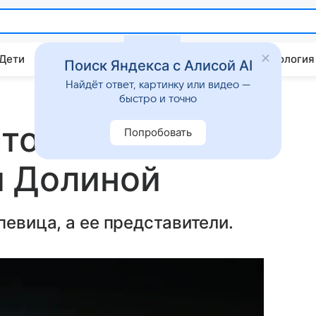
 Дети
Дом
Гороскопы
Стиль жизни
Психология
Поиск Яндекса с Алисой AI
Найдёт ответ, картинку или видео —
быстро и точно
стоимость
Попробовать
й Долиной
певица, а ее представители.