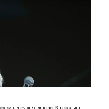
нском переулке вскрыли. Во сколько