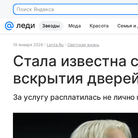
Поиск Яндекса
Звезды
Мода
Красота
Семья и
19 января 2026
Lenta.Ru
Светская жизнь
Стала известна 
вскрытия двере
За услугу расплатилась не лично 