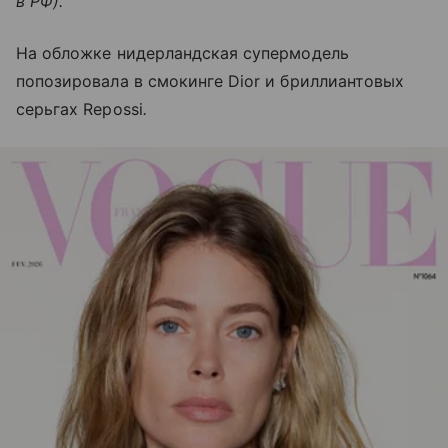
в РФ).
На обложке нидерландская супермодель
попозировала в смокинге Dior и бриллиантовых
серьгах Repossi
.