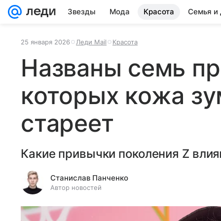
Звезды
Мода
Красота
Семья и
25 января 2026
Леди Mail
Красота
Названы семь пр
которых кожа з
стареет
Какие привычки поколения Z влия
Станислав Панченко
Автор новостей