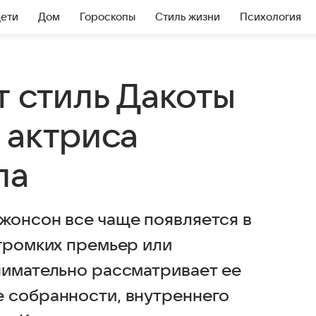
Дети
Дом
Гороскопы
Стиль жизни
Психология
т стиль Дакоты
 актриса
ла
жонсон все чаще появляется в
 громких премьер или
нимательно рассматривает ее
 собранности, внутреннего