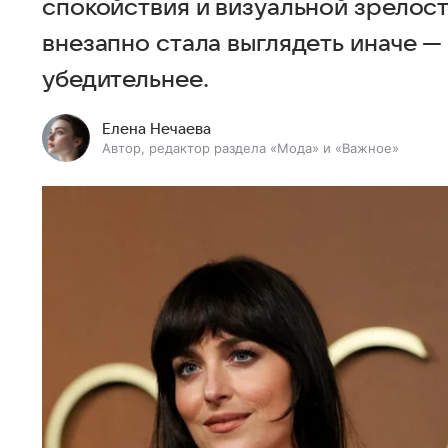
спокойствия и визуальной зрелост
внезапно стала выглядеть иначе — 
убедительнее.
Елена Нечаева
Автор, редактор раздела «Мода» и «Важное»