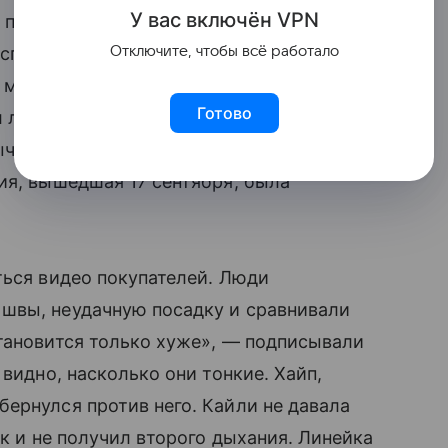
У вас включ
ён
V
P
N
а пределы бьюти-индустрии. К тому
успешных звездных компаний в мире —
Отключите, чтобы всё работало
ни миллионов долларов. Поэтому запуск
Готово
л логичным продолжением: купальники,
чной глянцевой эстетике Кайли. Анонс в
ия, вышедшая 17 сентября, была
ться видео покупателей. Люди
швы, неудачную посадку и сравнивали
тановится только хуже», — подписывали
 видно, насколько они тонкие. Хайп,
ернулся против него. Кайли не давала
ак и не получил второго дыхания. Линейка