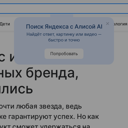
 Дети
Дом
Гороскопы
Стиль жизни
Психология
Поиск Яндекса с Алисой AI
Найдёт ответ, картинку или видео —
быстро и точно
с и потерпели
Попробовать
ных бренда,
ились
очти любая звезда, ведь
же гарантируют успех. Но как
одукт сможет удержаться на