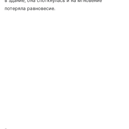
в здание, она споткнулась и на мгновение
потеряла равновесие.