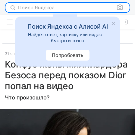
Поиск Яндекса
Поиск Яндекса с Алисой AI
Найдёт ответ, картинку или видео —
быстро и точно
31 января 2026
Lenta.Ru
Светская жизнь
Попробовать
Конфуз жены миллиардера
Безоса перед показом Dior
попал на видео
Что произошло?