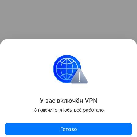
У вас включ
ён
V
P
N
Отключите, чтобы всё работало
Готово