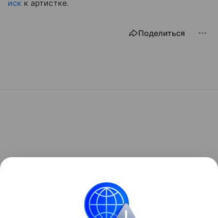
иск
к артистке.
Поделиться