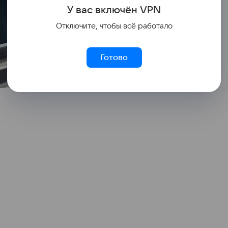
У вас включ
ён
V
P
N
Отключите, чтобы всё работало
Готово