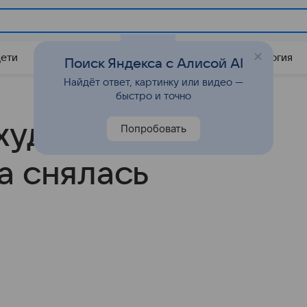
Дети
Дом
Гороскопы
Стиль жизни
Психология
Поиск Яндекса с Алисой AI
Найдёт ответ, картинку или видео —
быстро и точно
охудевшая
Попробовать
а снялась