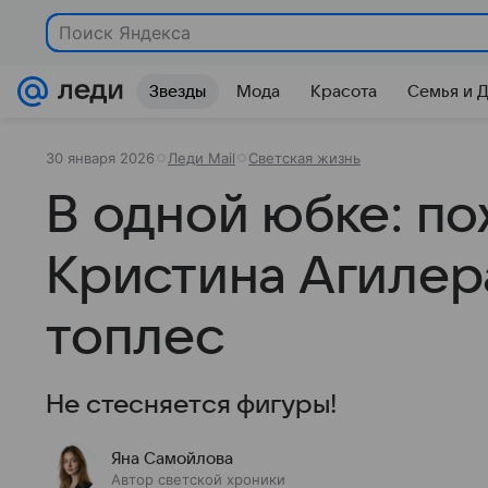
Поиск Яндекса
Звезды
Мода
Красота
Семья и 
30 января 2026
Леди Mail
Светская жизнь
В одной юбке: п
Кристина Агилер
топлес
Не стесняется фигуры!
Яна Самойлова
Автор светской хроники