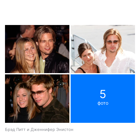
5
фото
Брэд Питт и Дженнифер Энистон