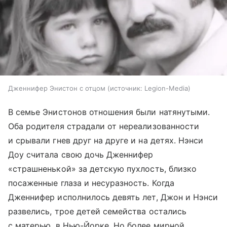
Дженнифер Энистон с отцом
источник:
Legion-Media
В семье Энистонов отношения были натянутыми.
Оба родителя страдали от нереализованности
и срывали гнев друг на друге и на детях. Нэнси
Доу считала свою дочь Дженнифер
«страшненькой» за детскую пухлость, близко
посаженные глаза и несуразность. Когда
Дженнифер исполнилось девять лет, Джон и Нэнси
развелись, трое детей семейства остались
с матерью, в Нью-Йорке. Но более мирной