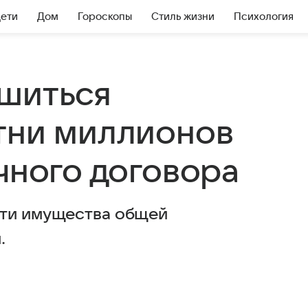
Дети
Дом
Гороскопы
Стиль жизни
Психология
шиться
тни миллионов
чного договора
сти имущества общей
.