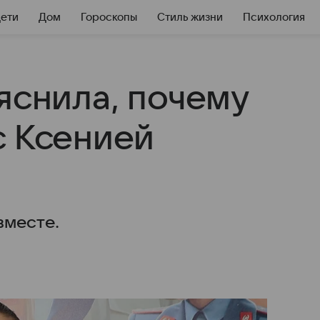
Дети
Дом
Гороскопы
Стиль жизни
Психология
яснила, почему
с Ксенией
вместе.