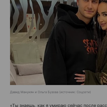
Давид Манукян и Ольга Бузова
источник:
Соцсети
«Ты знаешь, как я умираю сейчас после рас