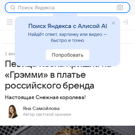
Поиск Яндекса
Поиск Яндекса с Алисой AI
Найдёт ответ, картинку или видео —
быстро и точно
2 февраля 2026
Леди Mail
Светская жизнь
Попробовать
Певица Kesha пришла на
«Грэмми» в платье
российского бренда
Настоящая Снежная королева!
Яна Самойлова
Автор светской хроники