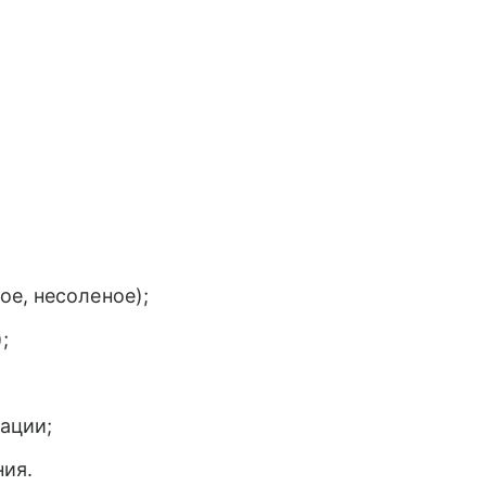
е, несоленое);
;
ации;
ния.