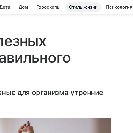
 Дети
Дом
Гороскопы
Стиль жизни
Психология
лезных
авильного
зные для организма утренние