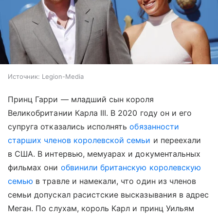
Источник:
Legion-Media
Принц Гарри — младший сын короля
Великобритании Карла III. В 2020 году он и его
супруга отказались исполнять
обязанности
старших членов королевской семьи
и переехали
в США. В интервью, мемуарах и документальных
фильмах они
обвинили британскую королевскую
семью
в травле и намекали, что один из членов
семьи допускал расистские высказывания в адрес
Меган. По слухам, король Карл и принц Уильям