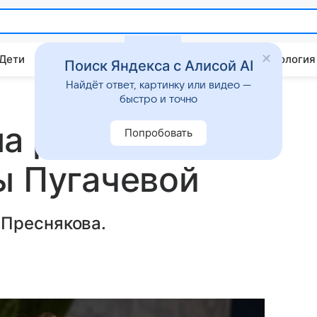
 Дети
Дом
Гороскопы
Стиль жизни
Психология
Поиск Яндекса с Алисой AI
Найдёт ответ, картинку или видео —
быстро и точно
а распада
Попробовать
ы Пугачевой
 Преснякова.