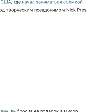
в США
, где
начал заниматься съемкой
од творческим псевдонимом Nick Pres.
жену
, выбросив ее подарок в мусор.