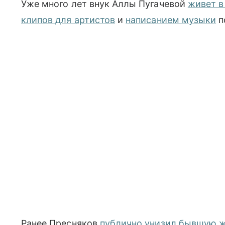
Уже много лет внук Аллы Пугачевой
живет 
клипов для артистов
и
написанием музыки
п
Ранее Пресняков
публично унизил бывшую 