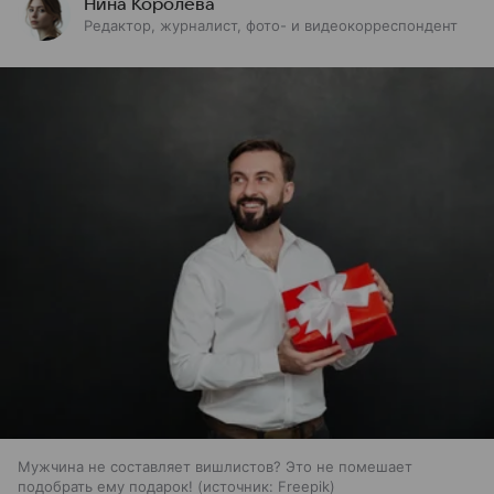
Нина Королёва
Редактор, журналист, фото- и видеокорреспондент
Мужчина не составляет вишлистов? Это не помешает
подобрать ему подарок!
источник:
Freepik