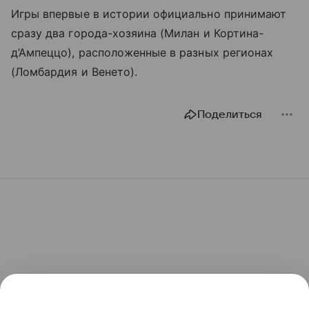
Игры впервые в истории официально принимают
сразу два города-хозяина (Милан и Кортина-
д’Ампеццо), расположенные в разных регионах
(Ломбардия и Венето).
Поделиться