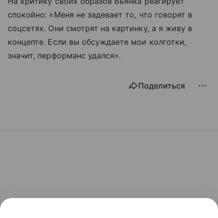
На критику своих образов Бьянка реагирует
спокойно: «Меня не задевает то, что говорят в
соцсетях. Они смотрят на картинку, а я живу в
концепте. Если вы обсуждаете мои колготки,
значит, перформанс удался».
Поделиться