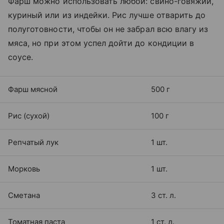
Фарш можно использовать любой: свино-говяжий,
куриный или из индейки. Рис лучше отварить до
полуготовности, чтобы он не забрал всю влагу из
мяса, но при этом успел дойти до кондиции в
соусе.
Фарш мясной
500 г
Рис (сухой)
100 г
Репчатый лук
1 шт.
Морковь
1 шт.
Сметана
3 ст. л.
Томатная паста
1 ст. л.