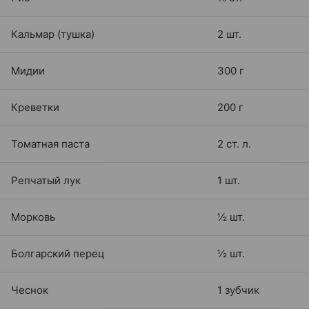
Кальмар (тушка)
2 шт.
Мидии
300 г
Креветки
200 г
Томатная паста
2 ст. л.
Репчатый лук
1 шт.
Морковь
½ шт.
Болгарский перец
½ шт.
Чеснок
1 зубчик