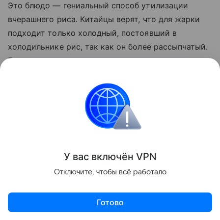
Это блюдо — гениальный способ утилизации
вчерашнего риса. Китайцы верят, что для жарки
подходит только холодный, постоявший в
холодильнике рис, так как он более рассыпчатый.
Готовится все молниеносно на сильном огне,
сохраняя текстуру овощей и аромат «дымка».
Главный вкусовой акцент создают соевый соус,
имбирь и зеленый лук.
У вас включ
ён
V
P
N
Отключите, чтобы всё работало
Готово