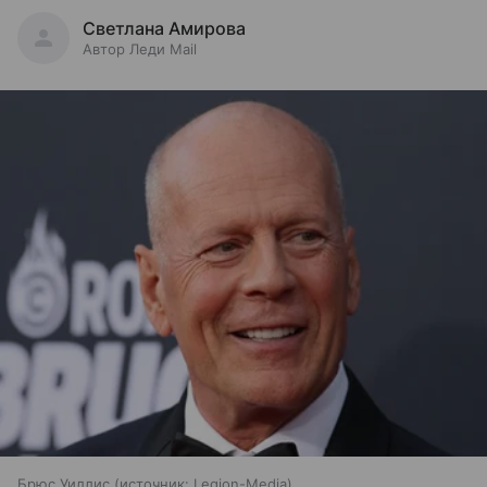
Светлана Амирова
Автор Леди Mail
Брюс Уиллис
источник:
Legion-Media