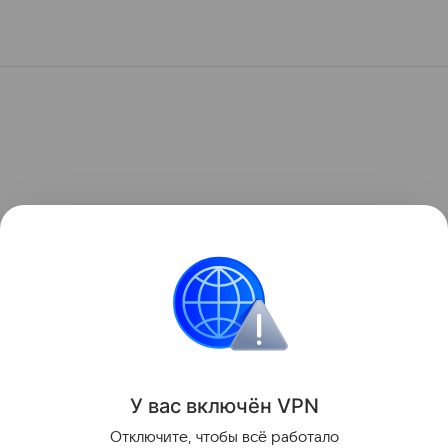
У вас включ
ён
V
P
N
Отключите, чтобы всё работало