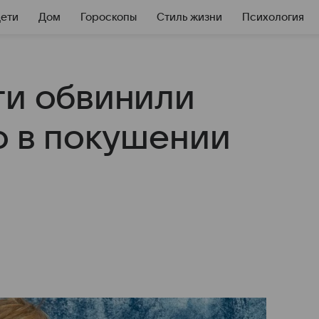
Дети
Дом
Гороскопы
Стиль жизни
Психология
ти обвинили
о в покушении