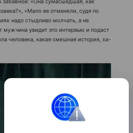
ю забавной: «Она сумасшедшая, как
овека?», «Мало ее отменяли, судя по
риях надо стыдливо молчать, а не
от мужчина увидит это интервью и подаст
ила человека, какая смешная история, ха-