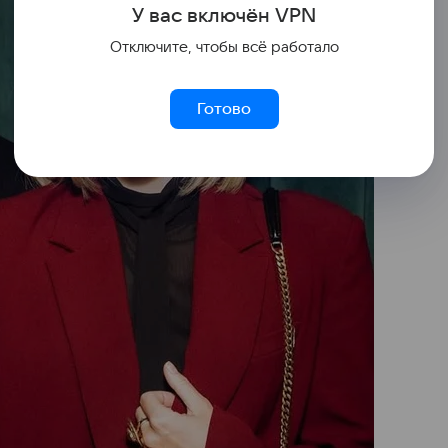
У вас включ
ён
V
P
N
Отключите, чтобы всё работало
Готово