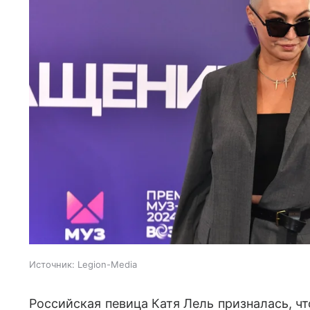
Источник:
Legion-Media
Российская певица Катя Лель призналась, ч