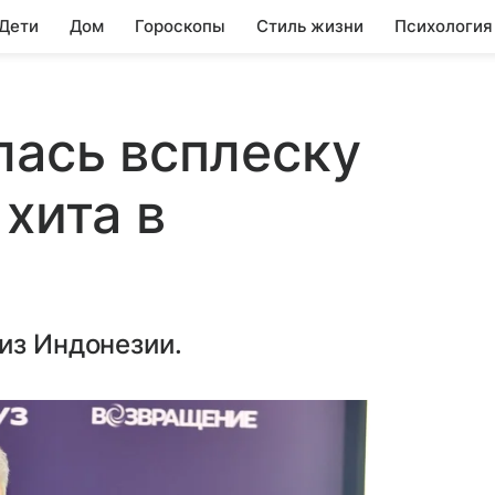
 Дети
Дом
Гороскопы
Стиль жизни
Психология
лась всплеску
хита в
из Индонезии.