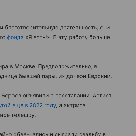
и благотворительную деятельность, они
ого
фонда
«Я есть!». В эту работу больше
тира в Москве. Предположительно, в
еднице бывшей пары, их дочери Евдокии.
р Бероев объявили о расставании. Артист
угой еще в 2022 году
, а актриса
ире телешоу.
айно обвенчались и сыграли свадьбу в