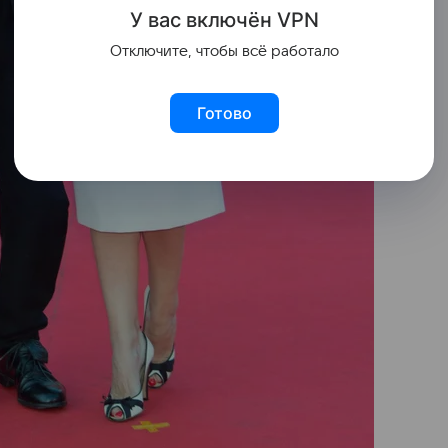
У вас включ
ён
V
P
N
Отключите, чтобы всё работало
Готово