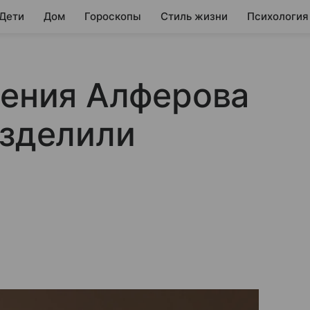
 Дети
Дом
Гороскопы
Стиль жизни
Психология
сения Алферова
азделили