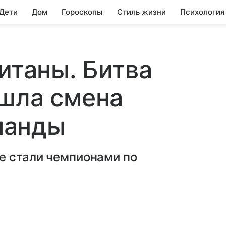
 Дети
Дом
Гороскопы
Стиль жизни
Психология
итаны. Битва
ошла смена
манды
е стали чемпионами по