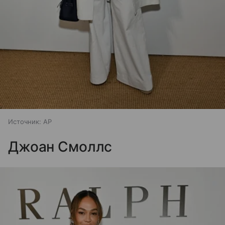
Источник:
AP
Джоан Смоллс