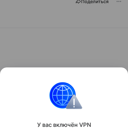
Поделиться
У вас включ
ён
V
P
N