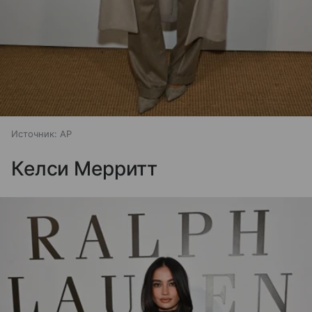
Источник:
AP
Келси Мерритт