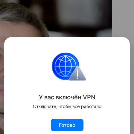
У вас включ
ён
V
P
N
Отключите, чтобы всё работало
Готово