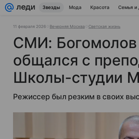
Звезды
Мода
Красота
Семья и
11 февраля 2026
Вечерняя Москва
Светская жизнь
СМИ: Богомолов
общался с преп
Школы-студии 
Режиссер был резким в своих вы