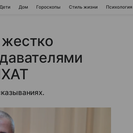
 Дети
Дом
Гороскопы
Стиль жизни
Психология
 жестко
одавателями
МХАТ
сказываниях.