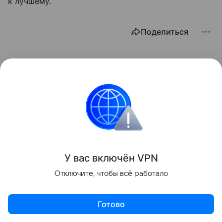
к лучшему.
Поделиться
У вас включ
ён
V
P
N
Отключите, чтобы всё работало
Готово