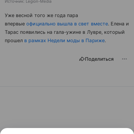
Источник:
Legion-Media
Уже весной того же года пара
впервые
официально вышла в свет вместе
. Елена и
Тарас появились на гала-ужине в Лувре, который
прошел
в рамках Недели моды в Париже
.
Поделиться