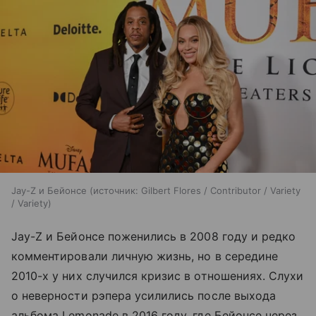
Jay-Z и Бейонсе
источник:
Gilbert Flores / Contributor / Variety
/ Variety
Jay-Z и Бейонсе поженились в 2008 году и редко
комментировали личную жизнь, но в середине
2010-х у них случился кризис в отношениях. Слухи
о неверности рэпера усилились после выхода
альбома Lemonade в 2016 году, где Бейонсе через