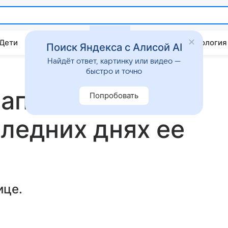
 Дети
Дом
Гороскопы
Стиль жизни
Психология
Поиск Яндекса с Алисой AI
Найдёт ответ, картинку или видео —
быстро и точно
Папиных дочек»
Попробовать
следних днях ее
ице.