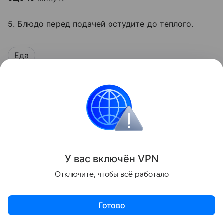
5. Блюдо перед подачей остудите до теплого.
Еда
Поделиться
У вас включ
ён
V
P
N
Отключите, чтобы всё работало
Готово