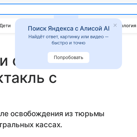
 Дети
Дом
Гороскопы
Стиль жизни
Психология
Поиск Яндекса с Алисой AI
Найдёт ответ, картинку или видео —
быстро и точно
и охоту за
Попробовать
ктакль с
сле освобождения из тюрьмы
тральных кассах.