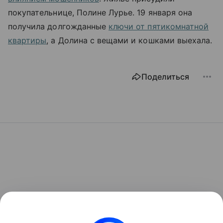
покупательнице, Полине Лурье. 19 января она
получила долгожданные
ключи от пятикомнатной
квартиры
, а Долина с вещами и кошками выехала.
Поделиться