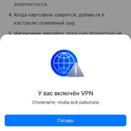
золотистости.
Когда картофель сварится, добавьте в
кастрюлю плавленый сыр.
Интенсивно мешайте, пока сыр полностью не
разойдется в бульоне.
Выложите в суп зажарку из бекона и овощей.
Проварите 2—3 минуты, выключите огонь и
подавайте.
Еда
У вас включ
ён
V
P
N
Отключите, чтобы всё работало
Поделиться
Готово