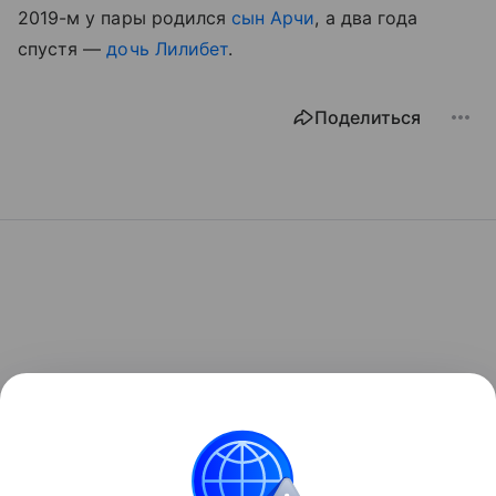
2019-м у пары родился
сын Арчи
, а два года
спустя —
дочь Лилибет
.
Поделиться