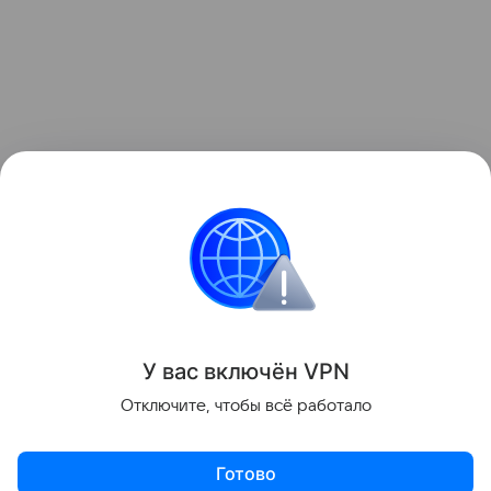
У вас включ
ён
V
P
N
Отключите, чтобы всё работало
Готово