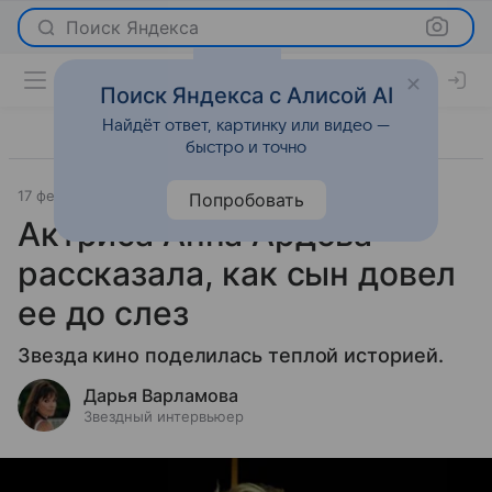
Поиск Яндекса
Поиск Яндекса с Алисой AI
Найдёт ответ, картинку или видео —
быстро и точно
17 февраля 2026
Леди Mail
Светская жизнь
Попробовать
Актриса Анна Ардова
рассказала, как сын довел
ее до слез
Звезда кино поделилась теплой историей.
Дарья Варламова
Звездный интервьюер