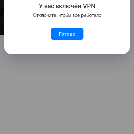
У вас включ
ён
V
P
N
Отключите, чтобы всё работало
Готово