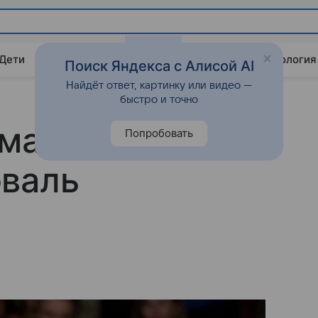
 Дети
Дом
Гороскопы
Стиль жизни
Психология
Поиск Яндекса с Алисой AI
Найдёт ответ, картинку или видео —
быстро и точно
ьма «Крестный
Попробовать
юваль