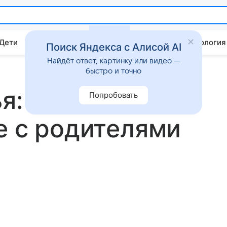
 Дети
Дом
Гороскопы
Стиль жизни
Психология
Поиск Яндекса с Алисой AI
Найдёт ответ, картинку или видео —
быстро и точно
ья: Круз Бекхэм
Попробовать
е с родителями