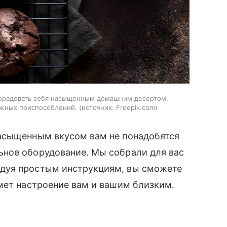
орадовать себя насыщенным домашним десертом,
ложных приспособлений.
источник:
Freepik.com
асыщенным вкусом вам не понадобятся
ное оборудование. Мы собрали для вас
едуя простым инструкциям, вы сможете
мет настроение вам и вашим близким.