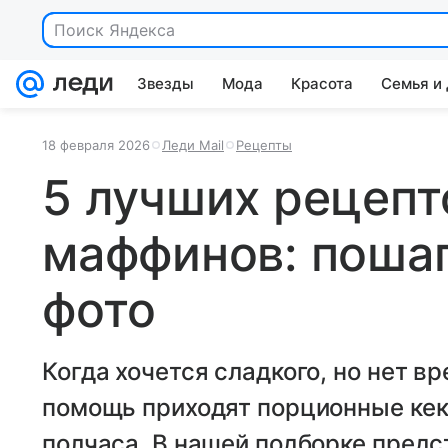
Поиск Яндекса
Звезды
Мода
Красота
Семья и
18 февраля 2026
Леди Mail
Рецепты
5 лучших рецеп
маффинов: пошаг
фото
Когда хочется сладкого, но нет в
помощь приходят порционные кекс
полчаса. В нашей подборке пред