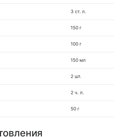
3 ст. л.
150 г
100 г
150 мл
2 шт.
2 ч. л.
50 г
товления