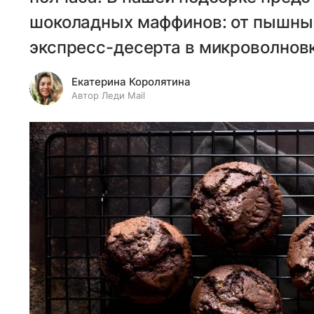
шоколадных маффинов: от пышных
экспресс-десерта в микроволновк
Екатерина Королятина
Автор Леди Mail