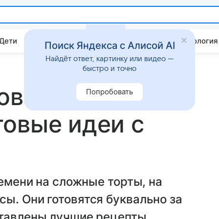
 Дети
Дом
Гороскопы
Стиль жизни
Психология
Поиск Яндекса с Алисой AI
Найдёт ответ, картинку или видео —
быстро и точно
тов шоколадных
Попробовать
овые идеи с
ремени на сложные торты, на
ы. Они готовятся буквально за
ставлены лучшие рецепты