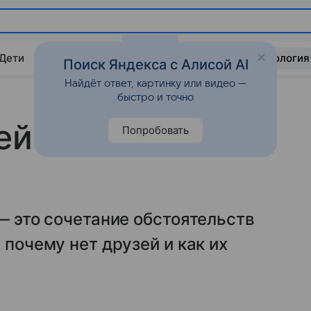
 Дети
Дом
Гороскопы
Стиль жизни
Психология
Поиск Яндекса с Алисой AI
Найдёт ответ, картинку или видео —
быстро и точно
й и что делать,
Попробовать
— это сочетание обстоятельств
 почему нет друзей и как их