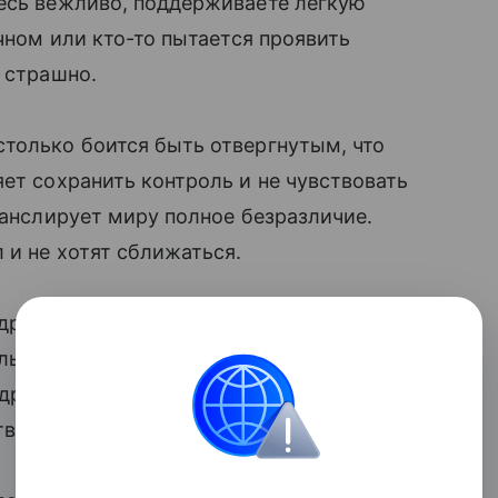
тесь вежливо, поддерживаете легкую
ичном или кто-то пытается проявить
 страшно.
только боится быть отвергнутым, что
ет сохранить контроль и не чувствовать
ранслирует миру полное безразличие.
 и не хотят сближаться.
дружба сама собой возникала во дворах,
сильно изменилась. Мы живем в формате
ругие места (спортзал, курсы, клуб по
ва, где она могла бы зародиться.