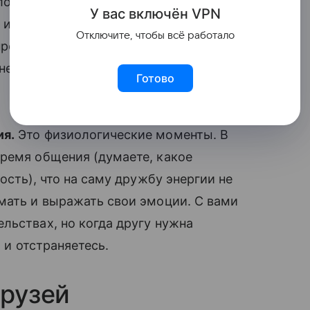
лове есть образ идеального друга: он
У вас включ
ён
V
P
N
 интересы на 100% и понимать с
Отключите, чтобы всё работало
промисс и принятие несовершенств. Если
 недостаткам других людей, круг
Готово
ия.
Это физиологические моменты. В
время общения (думаете, какое
ость), что на саму дружбу энергии не
мать и выражать свои эмоции. С вами
льствах, но когда другу нужна
, и отстраняетесь.
друзей