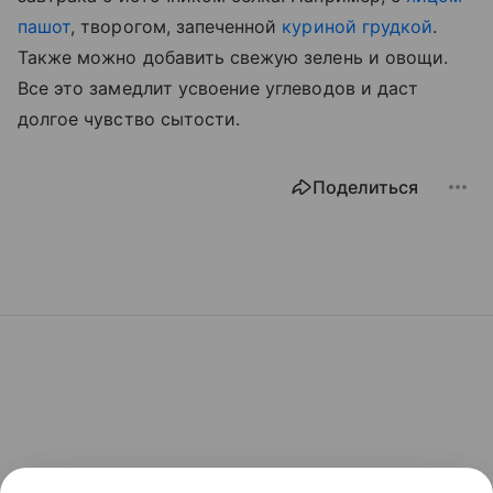
пашот
, творогом, запеченной
куриной грудкой
.
Также можно добавить свежую зелень и овощи.
Все это замедлит усвоение углеводов и даст
долгое чувство сытости.
Поделиться