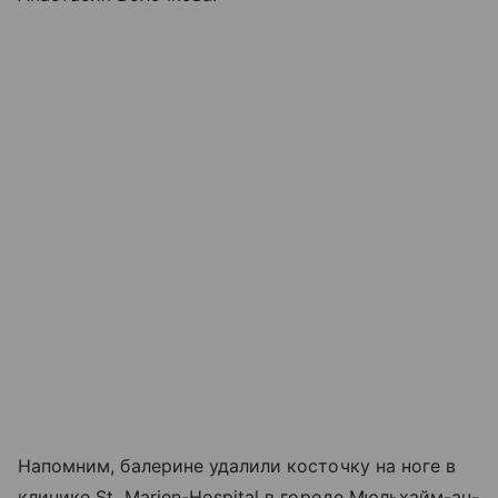
Напомним, балерине удалили косточку на ноге в
клинике St. Marien-Hospital в городе Мюльхайм-ан-