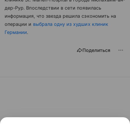
дер-Рур. Впоследствии в сети появилась
информация, что звезда решила сэкономить на
операции и
выбрала одну из худших клиник
Германии
.
Поделиться