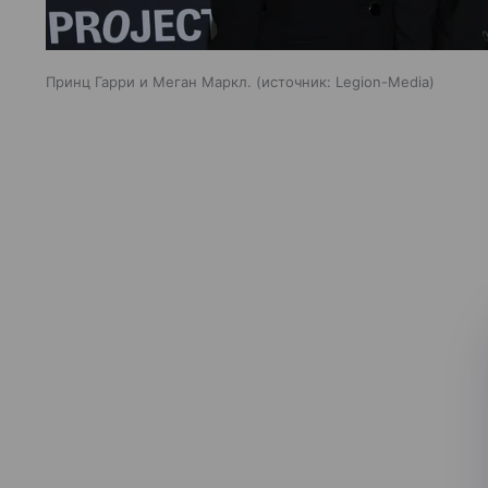
Принц Гарри и Меган Маркл.
источник:
Legion-Media