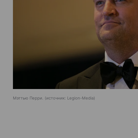
Мэттью Перри.
источник:
Legion-Media